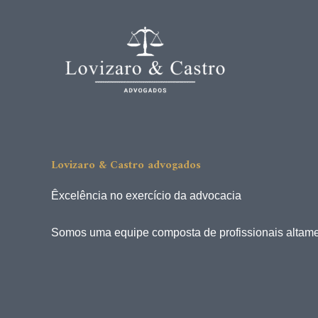
Ir
para
o
conteúdo
Lovizaro & Castro advogados
Êxcelência no exercício da advocacia
Somos uma equipe composta de profissionais altamen